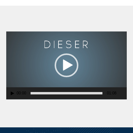
Video-
Player
00:00
01:08